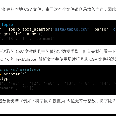
处创建的本地 CSV 文件。由于这个小文件很容易放入内存，因
。
iopro
r
=
iopro
.
text_adapter
(
'data/table.csv'
,
parser
=
'c
r
.
get_field_names
()
', 'f3', 'f4', 'comment']
读取的 CSV 文件的列中的值指定数据类型；但首先我们看一下 IOPr
OPro 的 TextAdapter 解析文本并使用切片符号从 CSV 文件
inferred datatypes
=
adapter
[:]
dtype
1', '<u8'), ('f2', '<u8'), ('f3', '<f8'), ('f4', '
omment', 'O')])
数据类型（例如：将字段 0 设置为 16 位无符号整数，将字段 3 
：