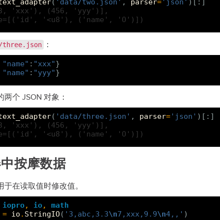
text_adapter
(
'data/two.json'
,
parser
=
'json'
)[:]
3, 'xxx'), (456, 'yyy')],
e=[('id', '<u8'), ('name', 'O')])
：
/three.json
"name"
:
"xxx"
}
"name"
:
"yyy"
}
两个 JSON 对象：
text_adapter
(
'data/three.json'
,
parser
=
'json'
)[:]
3, 'xxx'), (456, 'yyy')],
e=[('id', '<u8'), ('name', 'O')])
器中按摩数据
用于在读取值时修改值。
iopro
,
io
,
math
=
io
.
StringIO
(
'3,abc,3.3
\n
7,xxx,9.9
\n
4,,'
)