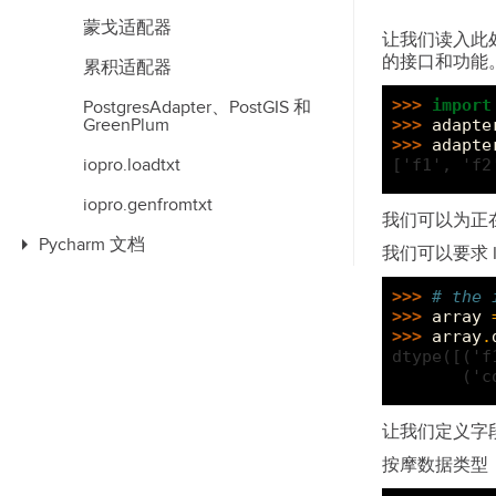
蒙戈适配器
让我们读入此
的接口和功能
累积适配器
>>> 
import
PostgresAdapter、PostGIS 和
>>> 
adapte
GreenPlum
>>> 
adapte
['f1', 'f2
iopro.loadtxt
iopro.genfromtxt
我们可以为正在
Pycharm 文档
我们可以要求 I
>>> 
# the 
>>> 
array
>>> 
array
.
dtype([('f
       ('c
让我们定义字段
按摩数据类型