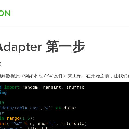
tAdapter 第一步
法
过附加到数据源（例如本地 CSV 文件）来工作。在开始之前，让我们
m
import
random
,
randint
,
shuffle
ing
10
'data/table.csv'
,
'w'
)
as
data
:
er
in
range
(
1
,
5
):
int
(
"f
%d
"
%
n
,
end
=
","
,
file
=
data
)
"comment"
,
file
=
data
)