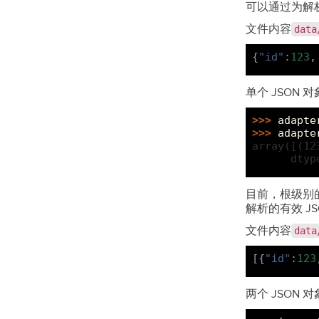
可以通过为解析器
文件内容
data
{
"id"
:
123
,
单个 JSON 
>>> 
adapte
>>> 
adapte
array([(12
      dtyp
目前，根级别的
解析的有效 JS
文件内容
data
[{
"id"
:
123
两个 JSON 