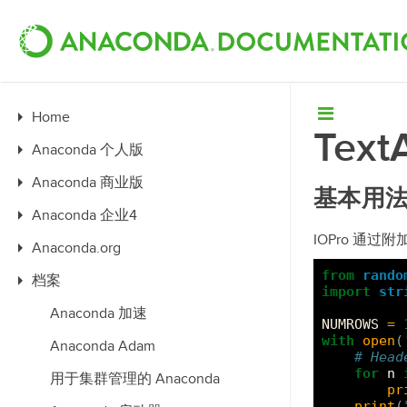
Home
Tex
Anaconda 个人版
Anaconda 商业版
基本用
Anaconda 企业4
IOPro 通
Anaconda.org
from
rando
档案
import
str
Anaconda 加速
NUMROWS
=
with
open
(
Anaconda Adam
# Head
for
n
用于集群管理的 Anaconda
pr
print
(