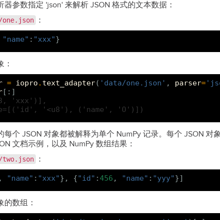
参数指定 'json' 来解析 JSON 格式的文本数据：
：
/one.json
"name"
:
"xxx"
}
对象：
r
=
iopro
.
text_adapter
(
'data/one.json'
,
parser
=
'js
r
[:]
3, 'xxx')],
e=[('id', '<u8'), ('name', 'O')])
每个 JSON 对象都被解释为单个 NumPy 记录。每个 JSON
ON 文档示例，以及 NumPy 数组结果：
：
/two.json
,
"name"
:
"xxx"
},
{
"id"
:
456
,
"name"
:
"yyy"
}]
对象的数组：