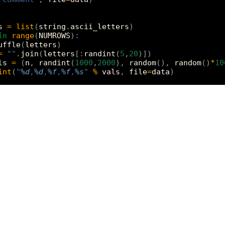
s
=
list
(
string
.
ascii_letters
)
in
range
(
NUMROWS
):
uffle
(
letters
)
=
""
.
join
(
letters
[:
randint
(
5
,
20
)])
ls
=
(
n
,
randint
(
1000
,
2000
),
random
(),
random
()
*
10
int
(
"
%d
,
%d
,
%f
,
%f
,
%s
"
%
vals
,
file
=
data
)