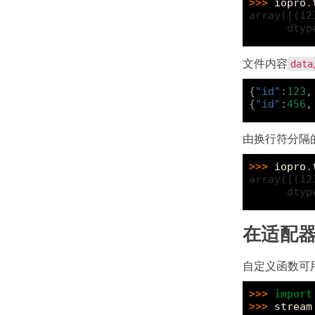
>>> 
iopro
.
array([(12
      dtyp
文件内容
data
{
"id"
:
123
,
{
"id"
:
456
,
由换行符分隔的
>>> 
iopro
.
array([(12
      dtyp
在适配
自定义函数可
>>> 
import
>>> 
stream