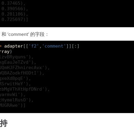
 0.37465),
 0.390566),
 0.201106),
 0.725697)]
 和 'comment' 的字段：
=
adapter
[[
'f2'
,
'comment'
]][:]
rray
)
lzvBRyquns'),
kgEauJeTZvd'),
UQmHJFZhnirecAvx'),
WQBAZodkfHODtI'),
gxeXdBpqE'),
RSrwitHeY'),
zbMgVThXtHpfDNrd'),
yarmvWi'),
cHymelRusO'),
MUGRAwe')]
支持