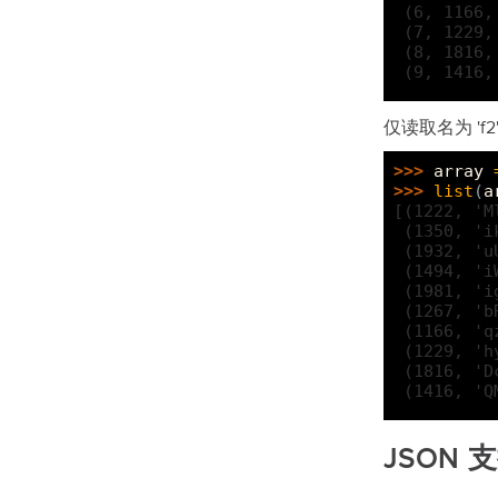
 (6, 1166,
 (7, 1229,
 (8, 1816,
 (9, 1416,
仅读取名为 'f2'
>>> 
array
>>> 
list
(
a
[(1222, 'M
 (1350, 'i
 (1932, 'u
 (1494, 'i
 (1981, 'i
 (1267, 'b
 (1166, 'q
 (1229, 'h
 (1816, 'D
 (1416, 'Q
JSON 