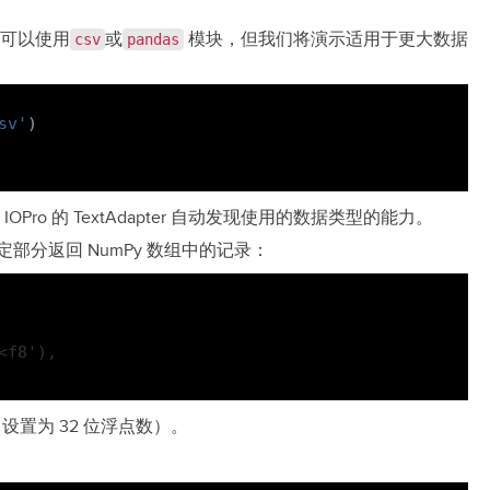
此可以使用
或
模块，但我们将演示适用于更大数据
csv
pandas
sv'
)
o 的 TextAdapter 自动发现使用的数据类型的能力。
的选定部分返回 NumPy 数组中的记录：
<f8'),
设置为 32 位浮点数）。