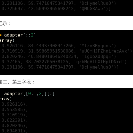
 0.201106, 59.74718475341797, 'DcHymelRusO')
 0.725697, 42.50992965698242, 'QMUGRAwe')]
记录：
=
adapter
[::
2
]
array
)
 0.926116, 84.44437408447266, 'MlzvBRyquns')
 0.710919, 31.59865951538086, 'uUQmHJFZhnirecAvx')
 0.820246, 40.848018646240234, 'igxeXdBpqE')
 0.37465, 38.7022705078125, 'qzbMgVThXtHpfDNrd')
 0.201106, 59.74718475341797, 'DcHymelRusO')]
第二、第三字段：
=
adapter
[[
0
,
1
,
2
]][:]
rray
)
 0.926116),
 0.553585),
 0.710919),
 0.622391),
 0.820246),
 0.694631),