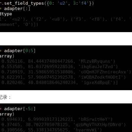
r
.
set_field_types
({
0
:
'u2'
,
3
:
'f4'
})
=
adapter
[:]
dtype
1', '<u2'), ('f2', '<u8'), ('f3', '<f8'), ('f4', '
omment', 'O')])
=
adapter
[
0
:
5
]
array
)
 0.926116, 84.44437408447266, 'MlzvBRyquns')
 0.553585, 81.03726959228516, 'ikgEauJeTZvd')
 0.710919, 31.59865951538086, 'uUQmHJFZhnirecAvx')
 0.622391, 57.90607452392578, 'iWQBAZodkfHODtI')
 0.820246, 40.848018646240234, 'igxeXdBpqE')]
记录：
=
adapter
[
-
5
:]
array
)
 0.694631, 6.999039173126221, 'bRSrwitHeY')
 0.37465, 38.7022705078125, 'qzbMgVThXtHpfDNrd')
 0.390566, 55.338134765625, 'hyarmvWi')